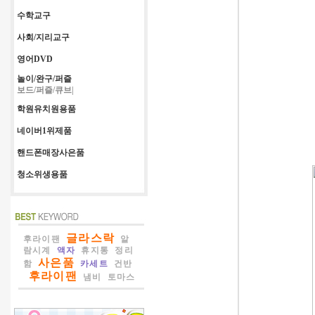
수학교구
사회/지리교구
영어DVD
놀이/완구/퍼즐
보드/퍼즐/큐브|
학원유치원용품
네이버1위제품
핸드폰매장사은품
청소위생용품
글라스락
후라이팬
알
람시계
액자
휴지통
정리
사은품
함
카세트
건반
후라이팬
냄비
토마스