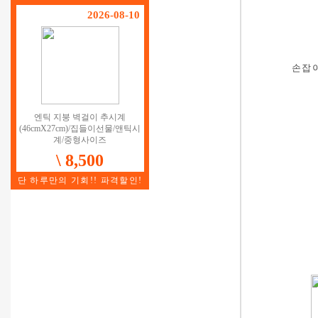
2026-08-10
손잡
엔틱 지붕 벽걸이 추시계
(46cmX27cm)/집들이선물/앤틱시
계/중형사이즈
\ 8,500
단 하루만의 기회!! 파격할인!