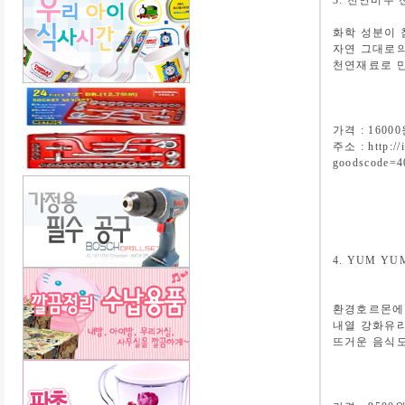
3. 천연비누
화학 성분이 
자연 그대로
천연재료로 만
가격 : 1600
주소 : http://
goodscode=4
4. YUM Y
환경호르몬에
내열 강화유
뜨거운 음식도