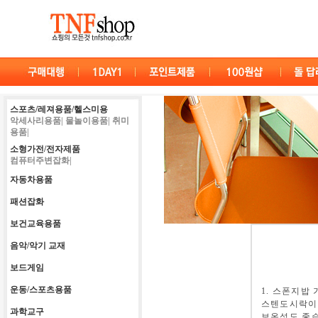
스포츠/레져용품/헬스미용
악세사리용품|
물놀이용품|
취미
용품|
소형가전/전자제품
컴퓨터주변잡화|
자동차용품
패션잡화
보건교육용품
음악/악기 교재
보드게임
운동/스포츠용품
1. 스폰지밥
스텐도시락이
과학교구
보온성도 좋