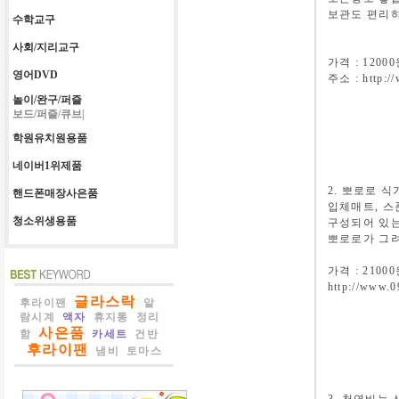
보관도 편리하
수학교구
사회/지리교구
가격 : 1200
영어DVD
주소 : http:/
놀이/완구/퍼즐
보드/퍼즐/큐브|
학원유치원용품
네이버1위제품
2. 뽀로로 
핸드폰매장사은품
입체매트, 스
청소위생용품
구성되어 있는
뽀로로가 그려
가격 : 2100
http://www.0
글라스락
후라이팬
알
람시계
액자
휴지통
정리
사은품
함
카세트
건반
후라이팬
냄비
토마스