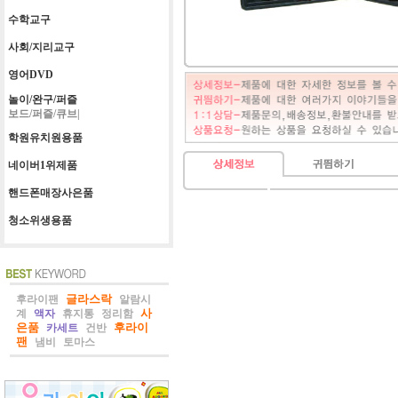
수학교구
사회/지리교구
영어DVD
놀이/완구/퍼즐
보드/퍼즐/큐브|
학원유치원용품
네이버1위제품
핸드폰매장사은품
청소위생용품
글라스락
후라이팬
알람시
사
계
액자
휴지통
정리함
은품
후라이
카세트
건반
팬
냄비
토마스