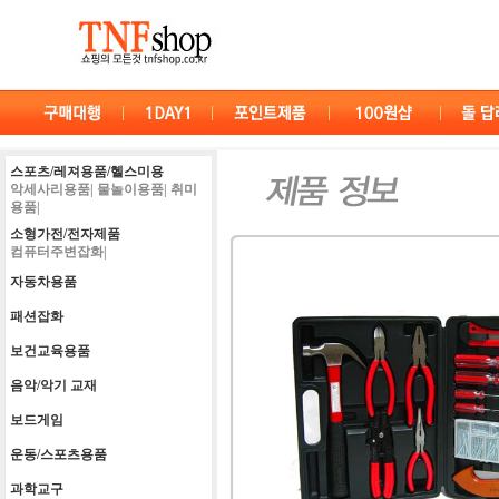
스포츠/레져용품/헬스미용
악세사리용품|
물놀이용품|
취미
용품|
소형가전/전자제품
컴퓨터주변잡화|
자동차용품
패션잡화
보건교육용품
음악/악기 교재
보드게임
운동/스포츠용품
과학교구