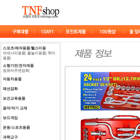
스포츠/레져용품/헬스미용
악세사리용품|
물놀이용품|
취미
용품|
소형가전/전자제품
컴퓨터주변잡화|
자동차용품
패션잡화
보건교육용품
음악/악기 교재
보드게임
운동/스포츠용품
과학교구