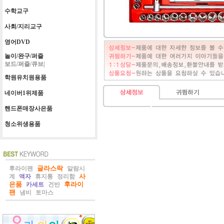
수학교구
사회/지리교구
영어DVD
놀이/완구/퍼즐
보드/퍼즐/큐브|
학원유치원용품
네이버1위제품
핸드폰매장사은품
청소위생용품
글라스락
후라이팬
알람시
사
계
액자
휴지통
정리함
은품
후라이
카세트
건반
팬
냄비
토마스