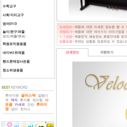
수학교구
사회/지리교구
영어DVD
놀이/완구/퍼즐
보드/퍼즐/큐브|
학원유치원용품
네이버1위제품
핸드폰매장사은품
청소위생용품
글라스락
후라이팬
알람시
사
계
액자
휴지통
정리함
은품
후라이
카세트
건반
팬
냄비
토마스