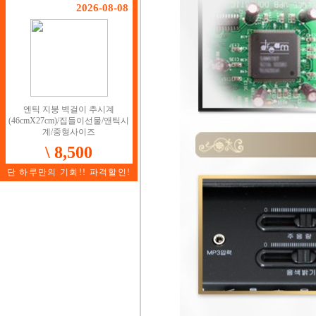
2026-08-08
엔틱 지붕 벽걸이 추시계
(46cmX27cm)/집들이선물/앤틱시
계/중형사이즈
\ 8,500
단 하루만의 기회!! 파격할인!