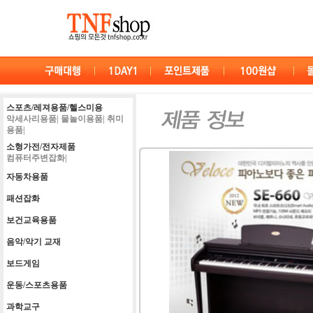
스포츠/레져용품/헬스미용
악세사리용품|
물놀이용품|
취미
용품|
소형가전/전자제품
컴퓨터주변잡화|
자동차용품
패션잡화
보건교육용품
음악/악기 교재
보드게임
운동/스포츠용품
과학교구